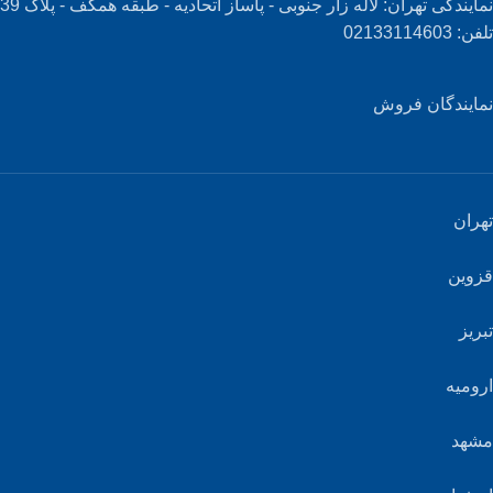
نمایندگی تهران: لاله زار جنوبی - پاساز اتحادیه - طبقه همکف - پلاک 39
تلفن: 02133114603
نمایندگان فروش
تهران
قزوین
تبریز
ارومیه
مشهد