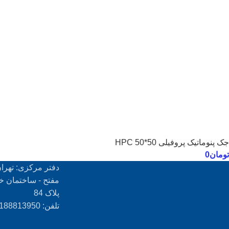
جک پنوماتیک پروفیلی 50*50 HPC
تومان
0
دفتر مرکزی: تهران
مفتح - ساختمان خ
پلاک 84
تلفن: 02188813950