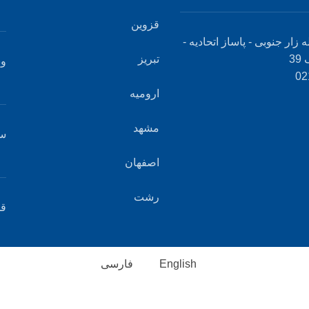
قزوین
ه زار جنوبی - پاساز اتحادیه -
3
تبریز
وب
ارومیه
مشهد
س
اصفهان
رشت
قو
English
فارسی