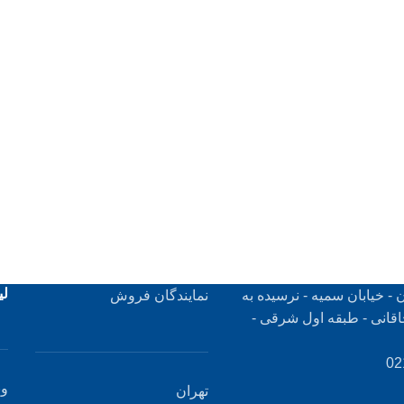
لی
 - خیابان سمیه - نرسیده به
نمایندگان فروش
اقانی - طبقه اول شرقی -
وب
تهران